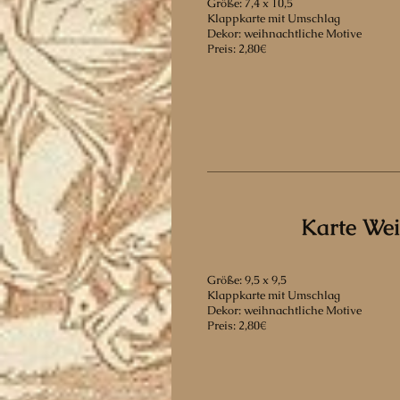
Größe: 7,4 x 10,5
Klappkarte mit Umschlag
Dekor: weihnachtliche Motive
Preis: 2,80€
Karte We
Größe: 9,5 x 9,5
Klappkarte mit Umschlag
Dekor: weihnachtliche Motive
Preis: 2,80€